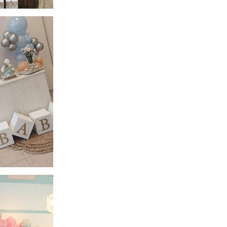
n 3.png
n 6.png