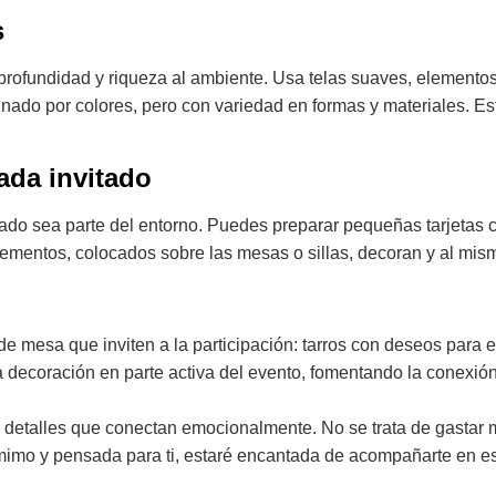
s
 profundidad y riqueza al ambiente. Usa telas suaves, element
dinado por colores, pero con variedad en formas y materiales. E
ada invitado
tado sea parte del entorno. Puedes preparar pequeñas tarjetas
 elementos, colocados sobre las mesas o sillas, decoran y al m
de mesa que inviten a la participación: tarros con deseos para e
la decoración en parte activa del evento, fomentando la conexión
 detalles que conectan emocionalmente. No se trata de gastar má
mimo y pensada para ti, estaré encantada de acompañarte en e